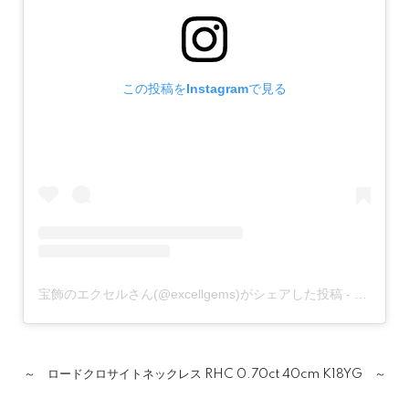
この投稿をInstagramで見る
宝飾のエクセルさん(@excellgems)がシェアした投稿
-
2019年
～ ロードクロサイトネックレス RHC 0.70ct 40cm K18YG ～