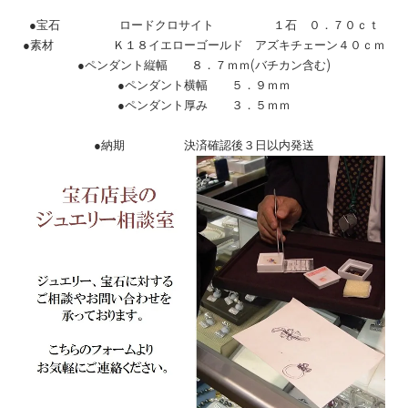
●宝石 ロードクロサイト １石 ０．７０ｃｔ
●素材 Ｋ１８イエローゴールド アズキチェーン４０ｃｍ
●ペンダント縦幅 ８．７ｍｍ(バチカン含む)
●ペンダント横幅 ５．９ｍｍ
●ペンダント厚み ３．５ｍｍ
●納期 決済確認後３日以内発送