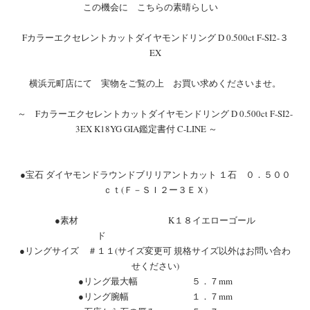
この機会に こちらの素晴らしい
Fカラーエクセレントカットダイヤモンドリング D 0.500ct F-SI2-３
EX
横浜元町店にて 実物をご覧の上 お買い求めくださいませ。
～ Fカラーエクセレントカットダイヤモンドリング D 0.500ct F-SI2-
3EX K18YG GIA鑑定書付 C-LINE ～
●宝石 ダイヤモンドラウンドブリリアントカット １石 ０．５００
ｃｔ(Ｆ－ＳＩ２ー３ＥＸ)
●素材 K１８イエローゴール
ド
●リングサイズ ＃１１(サイズ変更可 規格サイズ以外はお問い合わ
せください)
●リング最大幅 ５．７mm
●リング腕幅 １．７mm