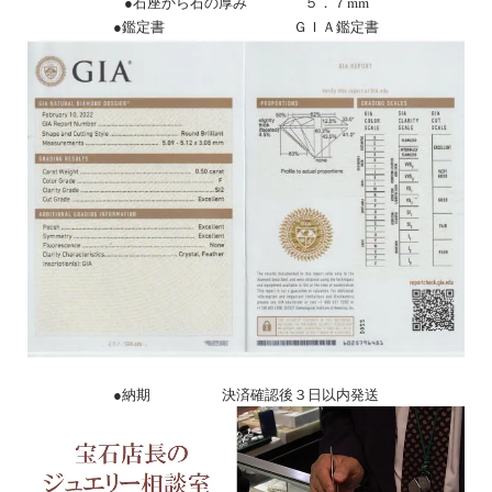
●石座から石の厚み ５．７mm
●鑑定書 ＧＩＡ鑑定書
●納期 決済確認後３日以内発送