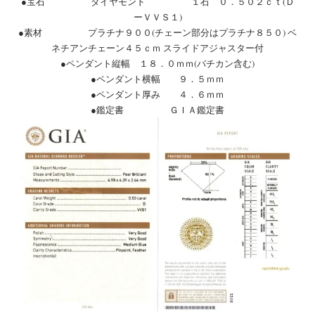
●宝石 ダイヤモンド １石 ０．５０２ｃｔ(Ｄ
ーＶＶＳ１)
●素材 プラチナ９００(チェーン部分はプラチナ８５０) ベ
ネチアンチェーン４５ｃｍ スライドアジャスター付
●ペンダント縦幅 １８．０ｍｍ(バチカン含む)
●ペンダント横幅 ９．５ｍｍ
●ペンダント厚み ４．６ｍｍ
●鑑定書 ＧＩＡ鑑定書