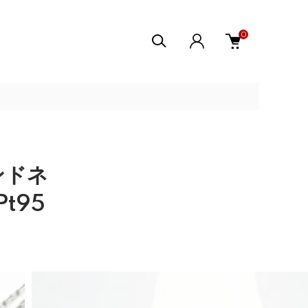
0
ンドネ
Pt95