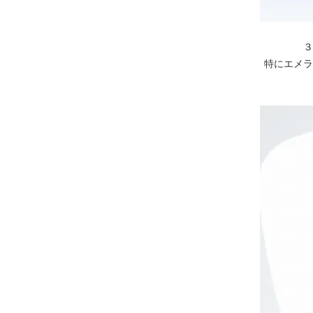
３
特にエメラ