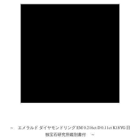
～ エメラルド ダイヤモンドリング EM 0.216ct D 0.11ct K18YG 日
独宝石研究所鑑別書付 ～