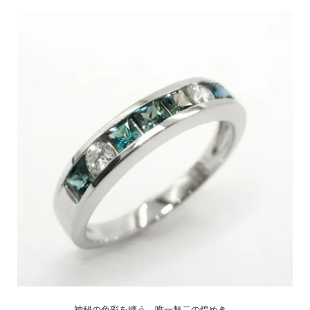
神秘の色彩を纏う、唯一無二の煌めき。