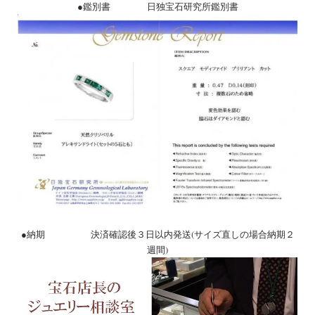
●鑑別書 日独宝石研究所鑑別書
●納期 決済確認後３日以内発送(サイズ直しの場合納期２
週間)