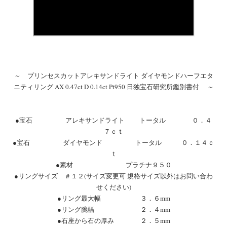
～ プリンセスカットアレキサンドライト ダイヤモンドハーフエタ
ニティリング AX 0.47ct D 0.14ct Pt950 日独宝石研究所鑑別書付 ～
●宝石 アレキサンドライト トータル ０．４
７ｃｔ
●宝石 ダイヤモンド トータル ０．１４ｃ
ｔ
●素材 プラチナ９５０
●リングサイズ ＃１２(サイズ変更可 規格サイズ以外はお問い合わ
せください)
●リング最大幅 ３．６mm
●リング腕幅 ２．４mm
●石座から石の厚み ２．５mm