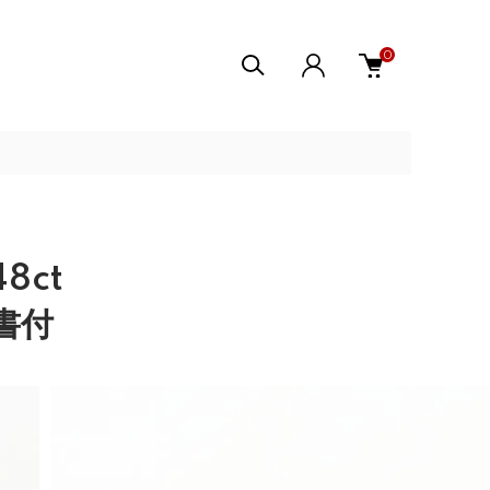
0
8ct
別書付